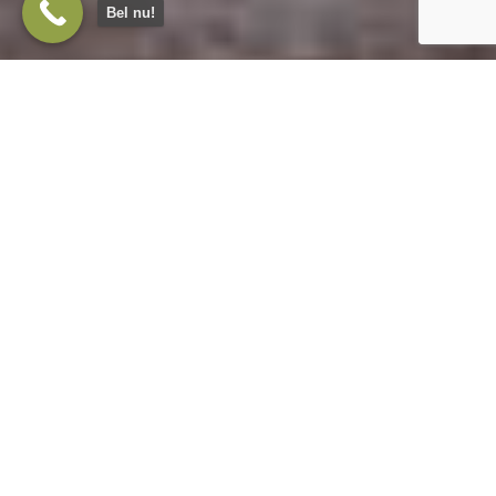
Bel nu!
Bungalows te koop nabij Oss
Een bungalow dichtbij Oss te koop vinden die
past bij hoe jij wilt leven is nogal een opgave. Oss is
een stad die de afgelopen jaren flink heeft
doorontwikkeld. Het stadscentrum is opgeknapt,
de bereikbaarheid is uitstekend en de regio trekt
steeds meer mensen die bewust kiezen voor
Brabant. Tegelijkertijd maakt juist die populariteit
het aanbod schaars, zeker als je op zoek bent naar