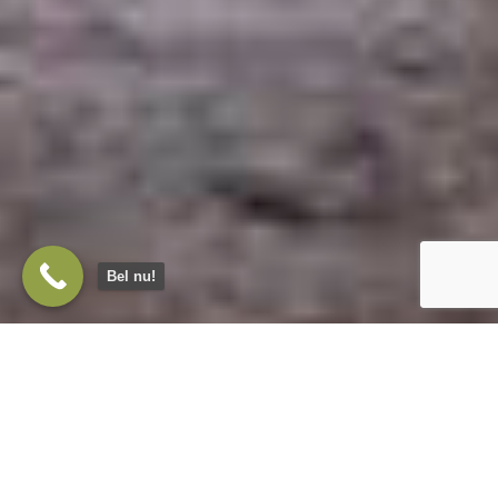
Bel nu!
Bungalow rondom Oisterwijk
te koop