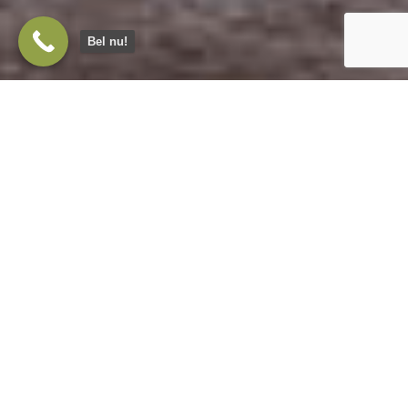
Bel nu!
Bungalow te huur nabij Den
Bosch
Wanneer je op zoek bent naar een bungalow te
huur in de omgeving van Den Bosch, ben je
welkom bij Landgoed De Zandleij. Je huurt bij ons